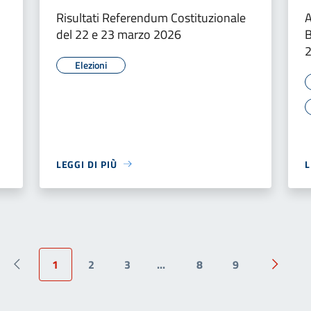
Risultati Referendum Costituzionale
A
del 22 e 23 marzo 2026
B
Elezioni
LEGGI DI PIÙ
L
1
2
3
...
8
9
Pagina precedente
Pagina 