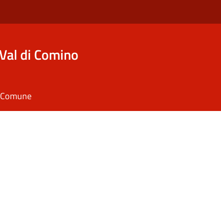
Val di Comino
il Comune