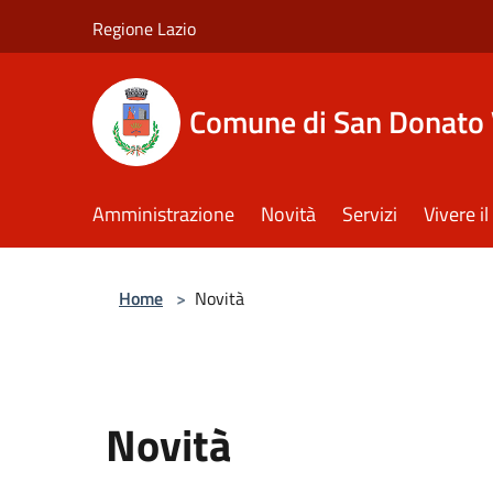
Salta al contenuto principale
Regione Lazio
Comune di San Donato 
Amministrazione
Novità
Servizi
Vivere 
Home
>
Novità
Novità