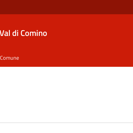
Val di Comino
il Comune