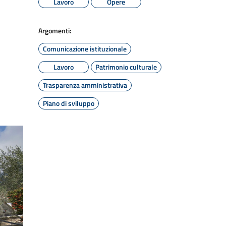
Lavoro
Opere
Argomenti:
Comunicazione istituzionale
Lavoro
Patrimonio culturale
Trasparenza amministrativa
Piano di sviluppo