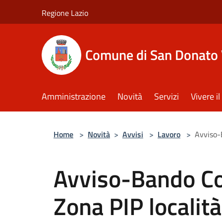
Salta al contenuto principale
Regione Lazio
Comune di San Donato 
Amministrazione
Novità
Servizi
Vivere 
Home
>
Novità
>
Avvisi
>
Lavoro
>
Avviso-
Avviso-Bando Co
Zona PIP localit