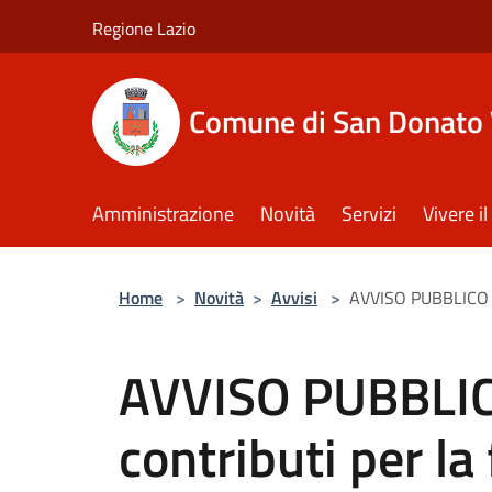
Salta al contenuto principale
Regione Lazio
Comune di San Donato 
Amministrazione
Novità
Servizi
Vivere 
Home
>
Novità
>
Avvisi
>
AVVISO PUBBLICO per 
AVVISO PUBBLICO
contributi per la