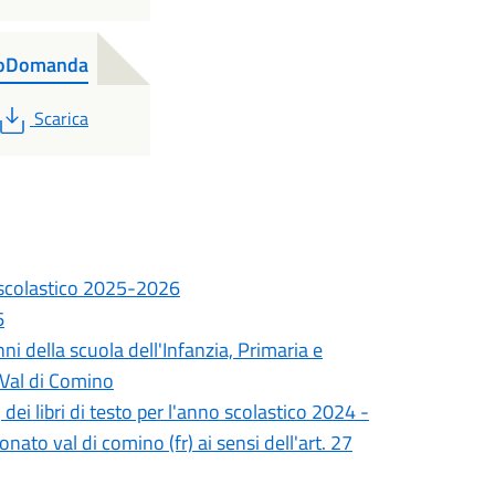
oDomanda
PDF
Scarica
 scolastico 2025-2026
6
i della scuola dell'Infanzia, Primaria e
 Val di Comino
 dei libri di testo per l'anno scolastico 2024 -
ato val di comino (fr) ai sensi dell'art. 27