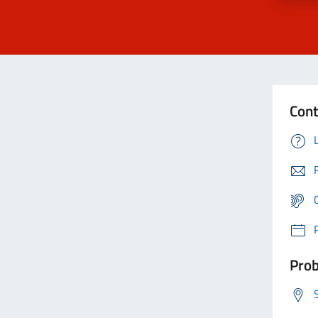
Cont
Prob