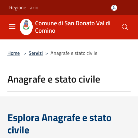
Salta al contenuto principale
Regione Lazio
Comune di San Donato Val di
Comino
Home
>
Servizi
>
Anagrafe e stato civile
Anagrafe e stato civile
Esplora Anagrafe e stato
civile