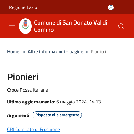
Salta al contenuto principale
Regione Lazio
Comune di San Donato Val di
Comino
Home
>
Altre informazioni - pagine
>
Pionieri
Pionieri
Croce Rossa Italiana
Ultimo aggiornamento
: 6 maggio 2024, 14:13
Argomenti
:
Risposta alle emergenze
CRI Comitato di Frosinone