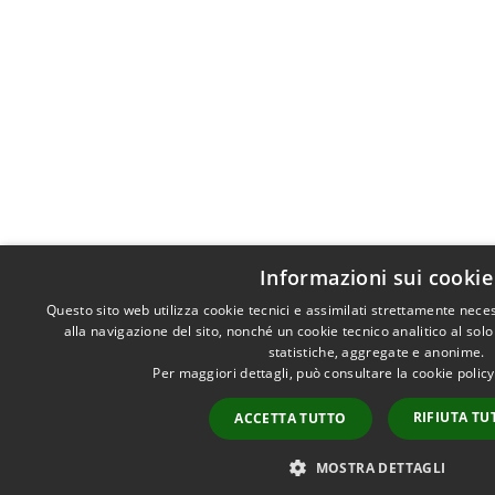
Informazioni sui cookie
Questo sito web utilizza cookie tecnici e assimilati strettamente nece
alla navigazione del sito, nonché un cookie tecnico analitico al sol
statistiche, aggregate e anonime.
Per maggiori dettagli, può consultare la cookie polic
RIFIUTA TU
ACCETTA TUTTO
MOSTRA DETTAGLI