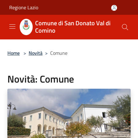
Salta al contenuto principale
Regione Lazio
Comune di San Donato Val di
Comino
Home
>
Novità
>
Comune
Novità: Comune